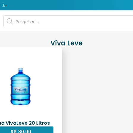
.br
Viva Leve
a VivaLeve 20 Litros
R$
30,00