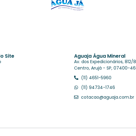
o Site
Aguaja Água Mineral
o
Av. dos Expedicionários, 812/8
Centro, Arujá - SP, 07400-4
(11) 4651-5960
(11) 94734-1746
cotacao@aguaja.com.br