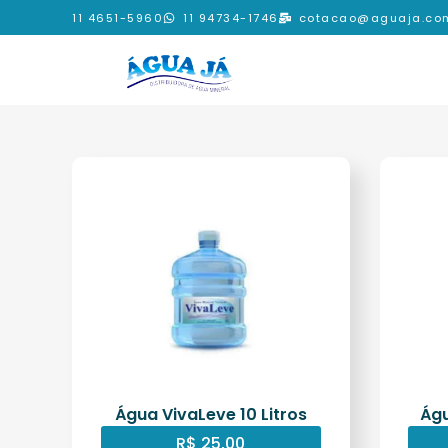
11 4651-5960
11 94734-1746
cotacao@aguaja.com
Água VivaLeve 10 Litros
Águ
R$
25,00