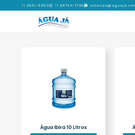
11 4651-5960
11 94734-1746
cotacao@aguaja.com
Água Ibira 10 Litros
Á