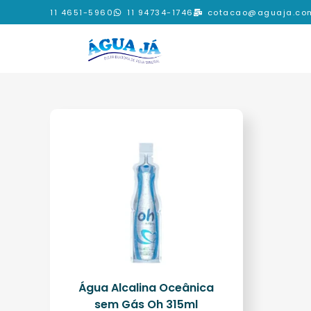
11 4651-5960
11 94734-1746
cotacao@aguaja.com
Água Alcalina Oceânica
sem Gás Oh 315ml