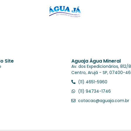
o Site
Aguaja Água Mineral
o
Av. dos Expedicionários, 812/8
Centro, Arujá - SP, 07400-4
(11) 4651-5960
(11) 94734-1746
cotacao@aguaja.com.br