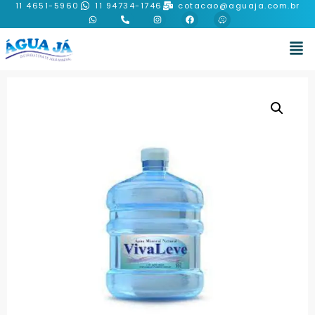
11 4651-5960
11 94734-1746
cotacao@aguaja.com.br